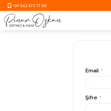
+90 543 472 77 99
Email
*
Şifre
*