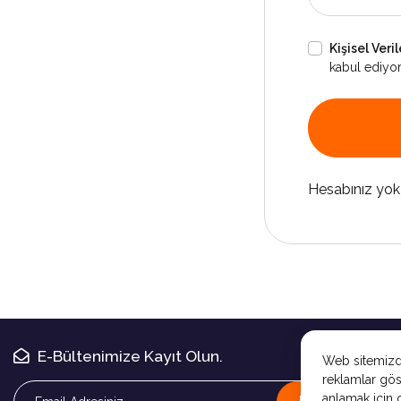
Kişisel Ver
kabul ediyo
Hesabınız yo
E-Bültenimize Kayıt Olun.
Web sitemizde
reklamlar gös
anlamak için ç