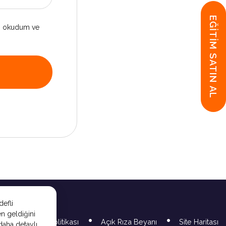
EĞİTİM SATIN AL
'yi okudum ve
defli
en geldiğini
Gizlilik Politikası
Açık Rıza Beyanı
Site Haritası
 daha detaylı