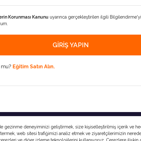
ilerin Korunması Kanunu
uyarınca gerçekleştirilen ilgili Bilgilendirme
rum.
GIRIŞ YAPIN
k mu?
Eğitim Satın Alın.
 gezinme deneyiminizi geliştirmek, size kişiselleştirilmiş içerik ve he
termek, web sitesi trafiğimizi analiz etmek ve ziyaretçilerimizin nered
erezleri ve diğer izleme teknolojilerini kullanıyoruz. Çerezlere ilişkin